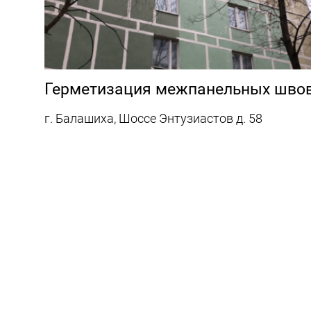
Герметизация межпанельных шво
г. Балашиха, Шоссе Энтузиастов д. 58
Нумерация страниц