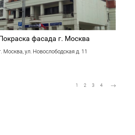
Покраска фасада г. Москва
г. Москва, ул. Новослободская д. 11
Текущая страница
Страница
Страница
Страница
1
2
3
4